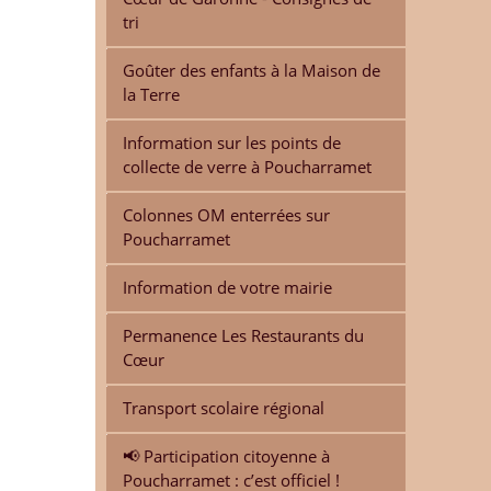
tri
Goûter des enfants à la Maison de
la Terre
Information sur les points de
collecte de verre à Poucharramet
Colonnes OM enterrées sur
Poucharramet
Information de votre mairie
Permanence Les Restaurants du
Cœur
Transport scolaire régional
📢 Participation citoyenne à
Poucharramet : c’est officiel !