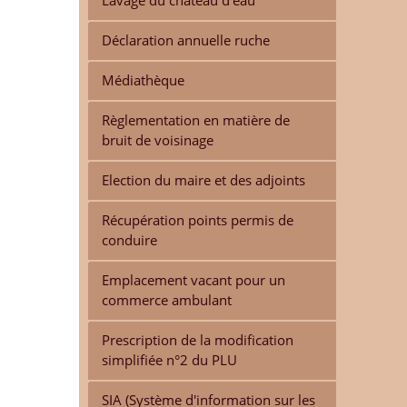
Lavage du château d'eau
Déclaration annuelle ruche
Médiathèque
Règlementation en matière de
bruit de voisinage
Election du maire et des adjoints
Récupération points permis de
conduire
Emplacement vacant pour un
commerce ambulant
Prescription de la modification
simplifiée n°2 du PLU
SIA (Système d'information sur les