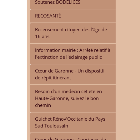
Soutenez BODELICES
RECOSANTÉ
Recensement citoyen dès l'âge de
16 ans
Information mairie : Arrêté relatif à
l'extinction de l'éclairage public
Cœur de Garonne - Un dispositif
de répit itinérant
Besoin d'un médecin cet été en
Haute-Garonne, suivez le bon
chemin
Guichet Rénov’Occitanie du Pays
Sud Toulousain
Cœur de Garonne - Consignes de