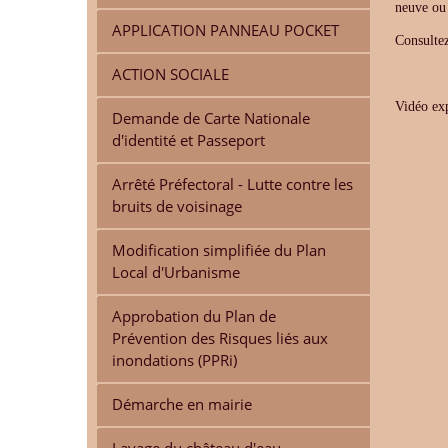
neuve ou
APPLICATION PANNEAU POCKET
Consulte
ACTION SOCIALE
Vidéo exp
Demande de Carte Nationale
d'identité et Passeport
Arrêté Préfectoral - Lutte contre les
bruits de voisinage
Modification simplifiée du Plan
Local d'Urbanisme
Approbation du Plan de
Prévention des Risques liés aux
inondations (PPRi)
Démarche en mairie