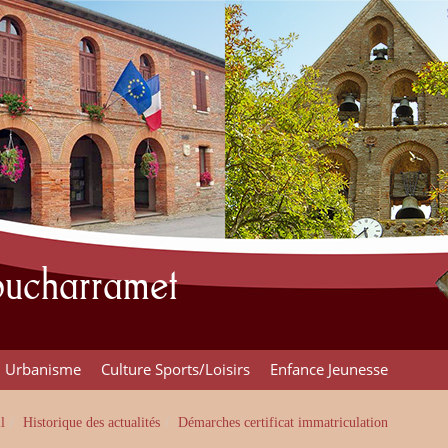
Poucharramet
Urbanisme
Culture Sports/Loisirs
Enfance Jeunesse
l
Historique des actualités
Démarches certificat immatriculation