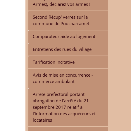
Armes), déclarez vos armes !
Second Récup' verres sur la
commune de Poucharramet
Comparateur aide au logement
Entretiens des rues du village
Tarification Incitative
Avis de mise en concurrence -
commerce ambulant
Arrêté préfectoral portant
abrogation de l'arrêté du 21
septembre 2017 relatif à
l'information des acquéreurs et
locataires