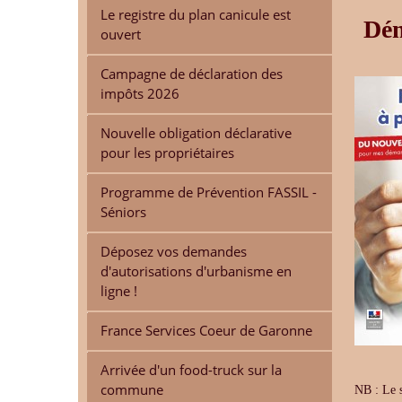
Le registre du plan canicule est
Dém
ouvert
Campagne de déclaration des
impôts 2026
Nouvelle obligation déclarative
pour les propriétaires
Programme de Prévention FASSIL -
Séniors
Déposez vos demandes
d'autorisations d'urbanisme en
ligne !
France Services Coeur de Garonne
Arrivée d'un food-truck sur la
commune
NB : Le s