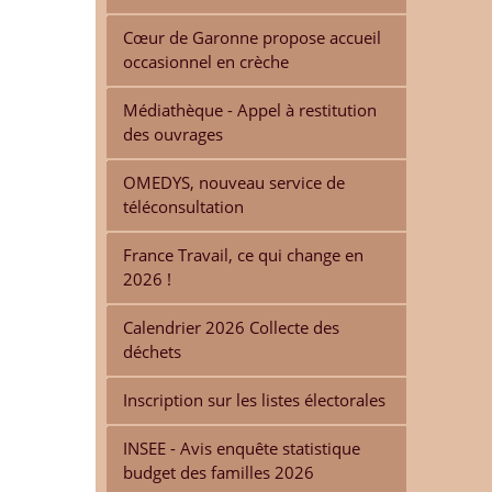
Cœur de Garonne propose accueil
occasionnel en crèche
Médiathèque - Appel à restitution
des ouvrages
OMEDYS, nouveau service de
téléconsultation
France Travail, ce qui change en
2026 !
Calendrier 2026 Collecte des
déchets
Inscription sur les listes électorales
INSEE - Avis enquête statistique
budget des familles 2026