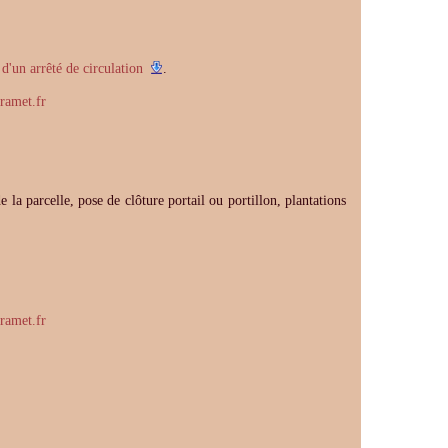
'un arrêté de circulation
.
ramet.fr
 la parcelle, pose de clôture portail ou portillon, plantations
ramet.fr