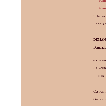
-
formu
-
formu
Si la cir
Le dossie
DEMAN
Demande d
:
- si voir
- si voir
Le dossie
Gestionna
Gestionn