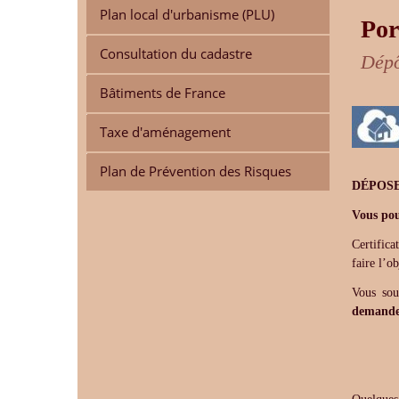
Plan local d'urbanisme (PLU)
Por
Consultation du cadastre
Dépô
Bâtiments de France
Taxe d'aménagement
Plan de Prévention des Risques
DÉPOS
Vous pou
Certifica
faire l’
Vous sou
demande 