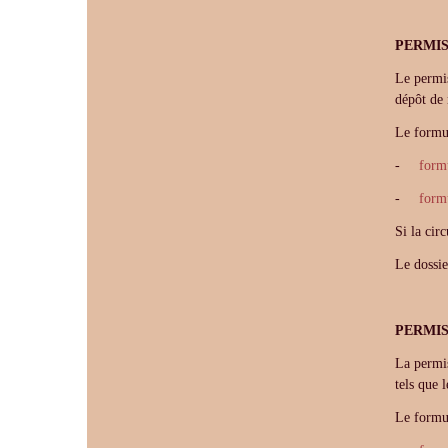
PERMIS
Le permis
dépôt de 
Le formul
-
formu
-
formu
Si la cir
Le dossie
PERMIS
La permis
tels que 
Le formul