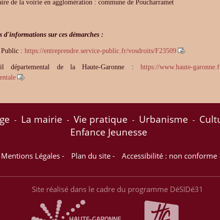
aire de la voirie en agglomération : commune de Poucharramet
s d'informations sur ces démarches :
 Public :
https://entreprendre.service-public.fr/vosdroits/F23509
il départemental de la Haute-Garonne :
https://www.haute-garonne.fr
entale
age
La mairie
Vie pratique
Urbanisme
Cult
-
-
-
-
Enfance Jeunesse
Mentions Légales
-
Plan du site
-
Accessibilité : non conforme
Site réalisé dans le cadre du programme DéSIDé31