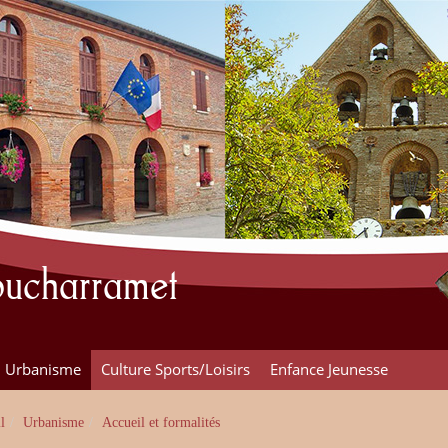
Poucharramet
Urbanisme
Culture Sports/Loisirs
Enfance Jeunesse
l
Urbanisme
Accueil et formalités