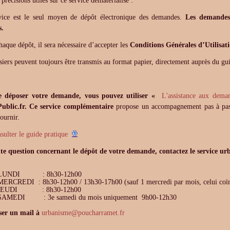
précisions utiles sur ce service dématérialisé :
vice est le seul moyen de dépôt électronique des demandes.
Les demandes
s.
haque dépôt, il sera nécessaire d’accepter les
Conditions Générales d’Utilisat
siers peuvent toujours être transmis au format papier, directement auprès du gu
e déposer votre demande, vous pouvez utiliser «
L'assistance aux deman
Public.fr. Ce service complémentaire
propose un accompagnement pas à pas
fournir.
sulter le guide pratique
te question concernant le dépôt de votre demande, contactez le service u
I : 8h30-12h00
 : 8h30-12h00 / 13h30-17h00 (sauf 1 mercredi par mois, celui coïncid
I : 8h30-12h00
 : 3e samedi du mois uniquement 9h00-12h30
ser un mail à
urbanisme@poucharramet.fr