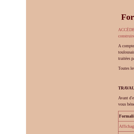
For
ACCÉDER
construire
A compte
toulousai
traitées p
Toutes le
TRAVAU
Avant d'e
vous béné
Formali
Affichag