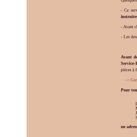
Quelques 
- Ce ser
instruite
- Avant c
- Les dos
Avant d
Service-
pièces à 
-> Con
Pour tou
LUND
MERCREDI
JEUD
SAMEDI
ou adres