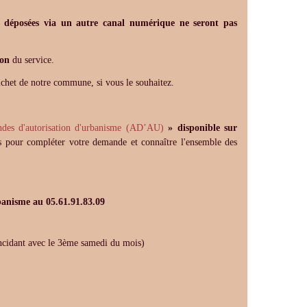
 déposées via un autre canal numérique ne seront pas
ion
du service.
ichet de notre commune, si vous le souhaitez.
des d'autorisation d'urbanisme (AD’AU)
» disponible sur
 pour compléter votre demande et connaître l'ensemble des
rbanisme au
05.61.91.83.09
ant avec le 3ème samedi du mois)