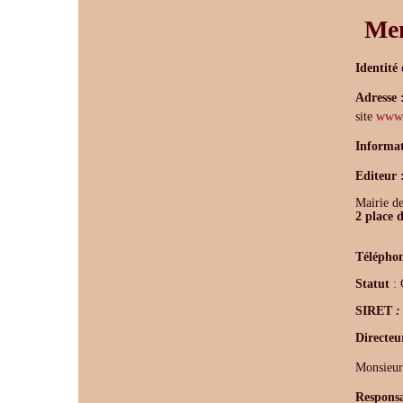
Men
Identité 
Adresse 
site
www.
Informat
Editeur 
Mairie d
2 place d
Téléphon
Statut
:
SIRET
Directeu
Monsieu
Responsa