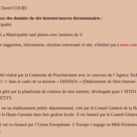
r David COURS
ce des données du site internet/sources documentaires :
ipalité
:
La Municipalité sauf photos avec mention du ©
e suggestion, information, réaction concernant ce site, n'hésitez pas à
nous con
a été réalisé par la Commune de Poucharramet avec le concours de l’Agence T
1.fr
dans le cadre de sa mission « DéSIDé31 » (Déploiement de Sites Internet e
st géré par la plateforme de création de sites internet, développée pour l’ATD31
ETYS.
st un établissement public départemental, créé par le Conseil Général de la H
e la Haute-Garonne dans leur gestion locale. Il est financé par le Conseil Génér
 est co-financé par l’Union Européenne. L’Europe s’engage en Midi-Pyrénée
.