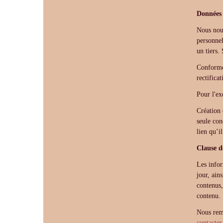
Données 
Nous nous
personnel
un tiers.
Conformém
rectifica
Pour l'ex
Création 
seule con
lien qu’i
Clause d
Les infor
jour, ain
contenus,
contenu.
Nous reme
contacter