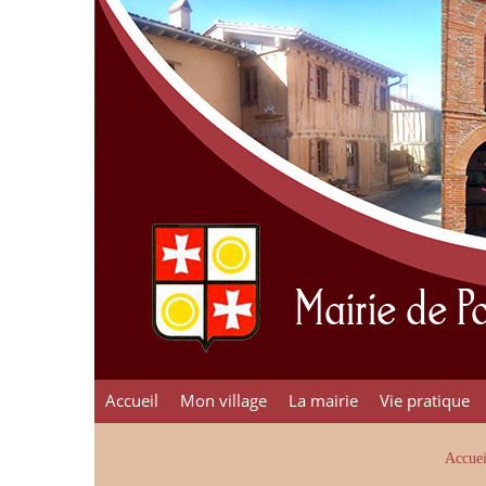
Mairie de 
Accueil
Mon village
La mairie
Vie pratique
Accuei