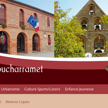
Poucharramet
Urbanisme
Culture Sports/Loisirs
Enfance Jeunesse
l
Mentions Légales