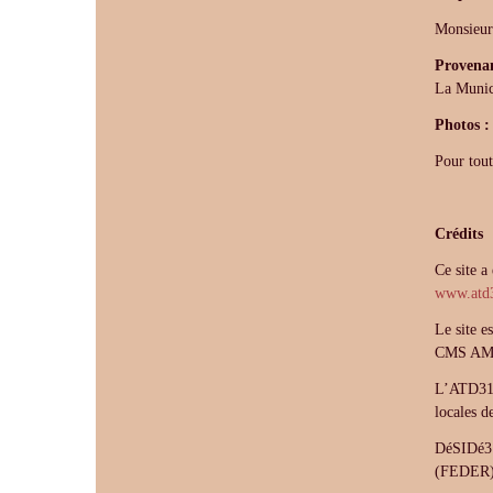
Monsieu
Provenan
La Munic
Photos 
Pour tout
Crédits
Ce site 
www.atd3
Le site e
CMS AM
L’ATD31 e
locales d
DéSIDé31
(FEDER)