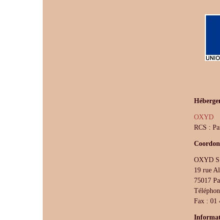
Héberge
OXYD
RCS : Pa
Coordonn
OXYD S
19 rue A
75017 Pa
Téléphon
Fax : 01
Informat