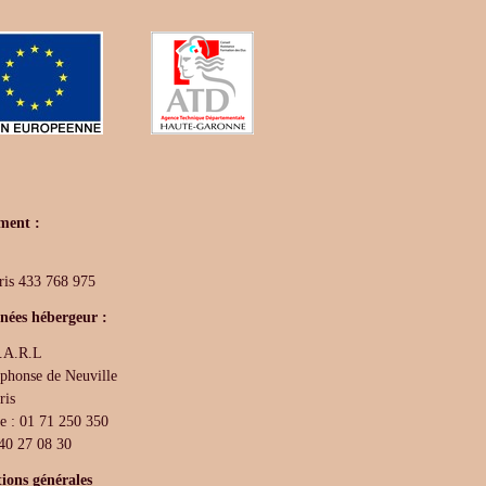
ment :
ris 433 768 975
ées hébergeur :
.A.R.L
lphonse de Neuville
ris
e : 01 71 250 350
 40 27 08 30
ions générales