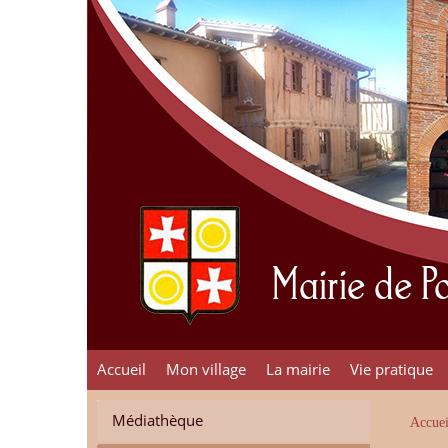
Mairie de 
Accueil
Mon village
La mairie
Vie pratique
Médiathèque
Accuei