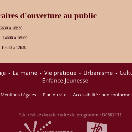
aires d'ouverture au public
16h30 à 18h30
 : 14h00 à 16h00
 10h30 à 12h30
age
La mairie
Vie pratique
Urbanisme
Cult
-
-
-
-
Enfance Jeunesse
Mentions Légales
-
Plan du site
-
Accessibilité : non conforme
Site réalisé dans le cadre du programme DéSIDé31