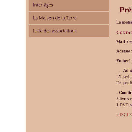
Inter-âges
Pré
La Maison de la Terre
La médiat
Liste des associations
Contac
Mail : 
Adresse
:
En bref
–
Adhé
L’inscript
Un justif
-
Condit
3 livres 
1 DVD pa
«REGLE