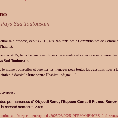
no
 Pays Sud Toulousain
oulousain propose, depuis 2011, aux habitants des 3 Communautés de Communes
l’habitat.
janvier 2025, le cadre financier du service a évolué et ce service se nomme dé
ys Sud Toulousain.
e le même : conseiller et orienter les ménages pour toutes les questions liées à l
aintien à domicile lutte contre l’habitat indigne,…).
 ci-après :
r des permanences d’
ObjectifRéno, l’Espace Conseil France Rénov
ur le second semestre 2025 :
sudtoulousain.fr/wp-content/uploads/2025/06/2025_PERMANENCES_2nd_semest