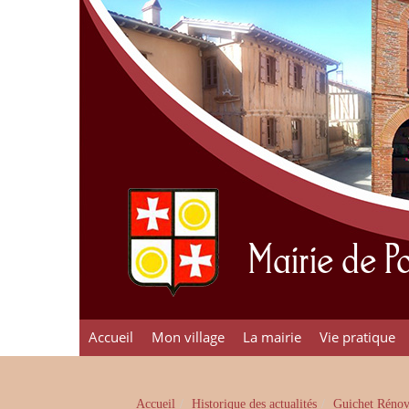
Mairie de 
Accueil
Mon village
La mairie
Vie pratique
Accueil
Historique des actualités
Guichet Rénov