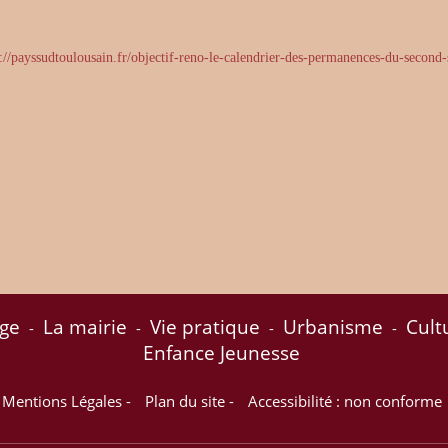
s://payssudtoulousain.fr/objectif-reno-le-calendrier-des-permanences-du-second-
age
La mairie
Vie pratique
Urbanisme
Cult
-
-
-
-
Enfance Jeunesse
Mentions Légales
-
Plan du site
-
Accessibilité : non conforme