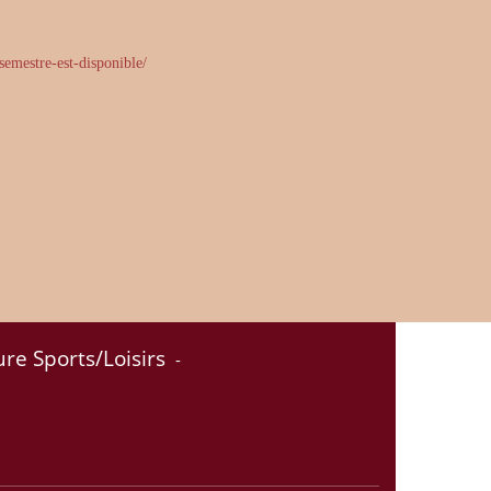
semestre-est-disponible/
ure Sports/Loisirs
-