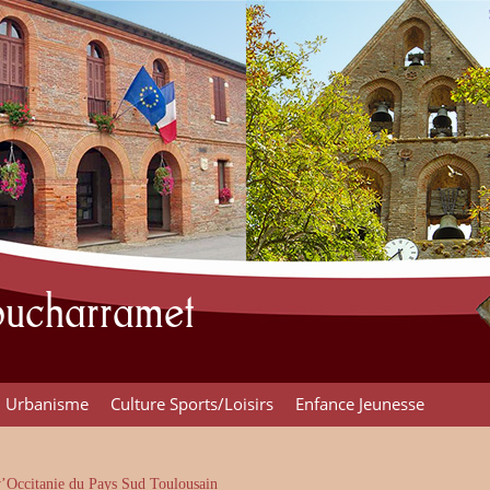
Poucharramet
Urbanisme
Culture Sports/Loisirs
Enfance Jeunesse
’Occitanie du Pays Sud Toulousain