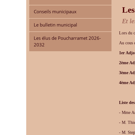
Les
Conseils municipaux
Et l
Le bulletin municipal
Lors du 
Les élus de Poucharramet 2026-
Au cous d
2032
1er Adjo
2ème Ad
3ème Ad
4ème Ad
Liste des
- Mme 
- M. Thi
- M. St