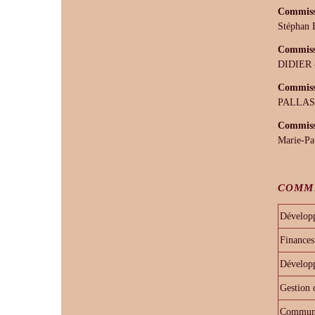
Commissi
Stéphan
Commissi
DIDIER -
Commissi
PALLAS
Commissi
Marie-
COMM
Développ
Finances
Dévelop
Gestion 
Communic