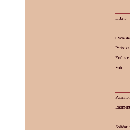
Habitat
Cycle de
Petite e
Enfance 
Voirie
Patrimoi
Bâtiment
Solidarit