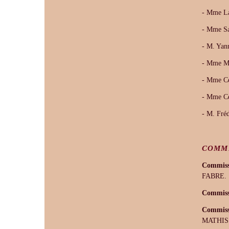
- Mme L
- Mme S
- M. Ya
- Mme M
- Mme C
- Mme C
- M. Fré
COMM
Commiss
FABRE.
Commissi
Commissi
MATHIS 