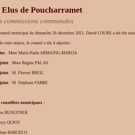
 Elus de Poucharramet
es commissions communales
conseil municipal du dimanche 26 décembre 2021, David COURS a été élu mair
e cette séance, le conseil a élu 4 adjoints :
int
: Mme Marie-Paule ARMAING-MAKOA
joint
: Mme Régine PALAS
joint
: M. Florent BREIL
joint
: M. Stéphane FABRE
 conseillers municipaux :
Ana BUNGENER
erry QUIOT
ephan BARCELO