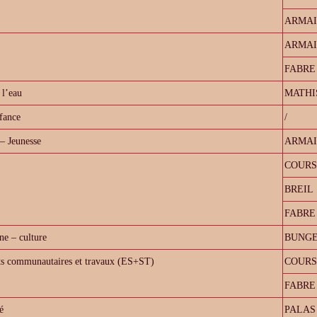
ARMA
ARMA
FABRE
 l’eau
MATHI
nfance
/
– Jeunesse
ARMA
COURS
BREIL
FABRE
ne – culture
BUNG
s communautaires et travaux (ES+ST)
COURS
FABRE
é
PALAS