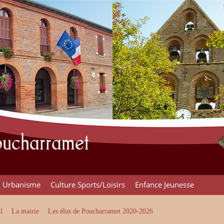
Poucharramet
Urbanisme
Culture Sports/Loisirs
Enfance Jeunesse
l
La mairie
Les élus de Poucharramet 2020-2026