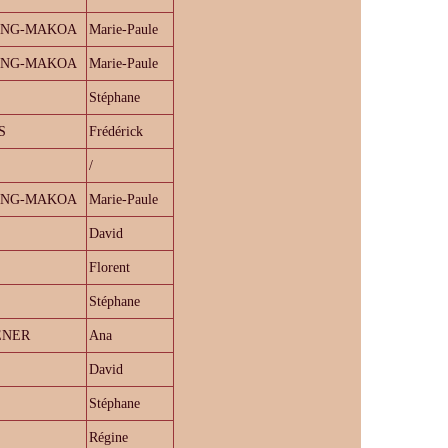
ING-MAKOA
Marie-Paule
ING-MAKOA
Marie-Paule
Stéphane
S
Frédérick
/
ING-MAKOA
Marie-Paule
David
Florent
Stéphane
ENER
Ana
David
Stéphane
Régine