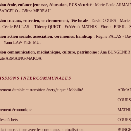
on école, enfance jeunesse, éducation, PCS sécurité
: Marie-Paule ARMA
 BARCELO - Céline MEREAU.
on travaux, entretien, environnement, fête locale
: David COURS - Mari
 Cécile PALLAS - Thierry QUIOT - Frédérick MATHIS - Florent BREIL - 
on action sociale, association, cérémonies, handicap
: Régine PALAS - Da
 - Yann LAW-YEE-MUI
on communication, médiathèque, culture, patrimoine
: Ana BUNGENER -
Paule ARMAING-MAKOA
ISSIONS INTERCOMMUNALES
ement durable et transition énergétique / Mobilité
ARMA
COURS
pement économique
MATHI
des déchets
COURS
ation-relations avec les communes-mutualisation
BUNG