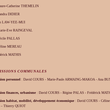
aure-Catherine THEMELIN
andra DIDIER
nn LAW-YEE-MUI
arie-Eve RAINGEVAL
écile PALLAS
éline MEREAU
dérick MATHIS
ISSIONS COMMUNALES
ion personnel
: David COURS - Marie-Paule ARMAING-MAKOA - Ana BUNG
on finances, urbanisme
: David COURS - Régine PALAS - Frédérick MA
on habitat, mobilité, développement économique
: David COURS - Céli
– Thierry QUIOT