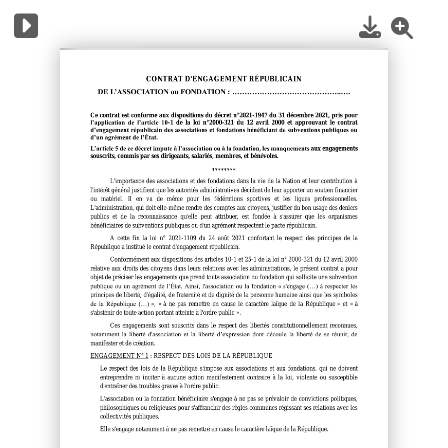
1
/
3