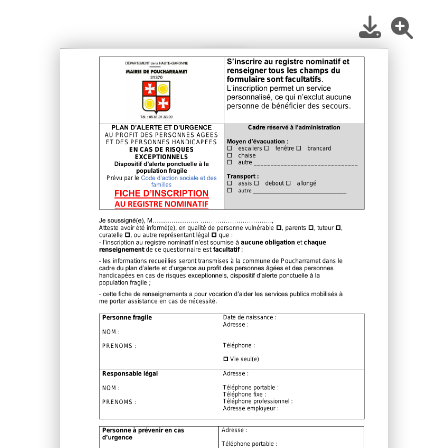
1
/
2