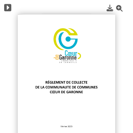
1
/
26